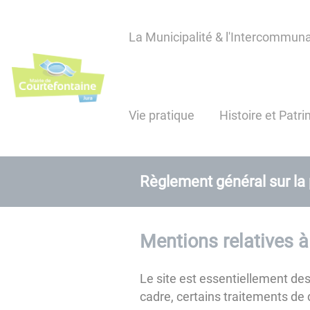
Lien
Lien
Lien
Lien
Panneau de gestion des cookies
d'accès
d'accès
d'accès
d'accès
La Municipalité & l'Intercommuna
rapide
rapide
rapide
rapide
au
au
à
au
menu
contenu
la
pied
principal
recherche
de
Vie pratique
Histoire et Patr
page
Règlement général sur la
Mentions relatives à
Le site est essentiellement dest
cadre, certains traitements de