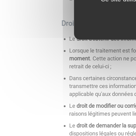
Droits concernant vos 
Le
droit d'obtenir des infor
Lorsque le traitement est f
moment
. Cette action ne p
retrait de celui-ci ;
Dans certaines circonstance
transmettre ces informations
applicable qu'aux données q
Le
droit de modifier ou cor
raisons légitimes peuvent lim
Le
droit de demander la su
dispositions légales ou rég