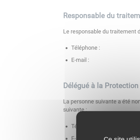
Responsable du traitem
Le responsable du traitement 
Téléphone :
E-mail :
Délégué à la Protectio
La personne suivante a été no
suivante :
Téléphone :
E-mail :
Ce site util