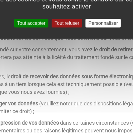
souhaitez activer
données à caractère personnel:
Tout accepter
Tout refuser
Personnaliser
mations
sur les données que nous détenons sur vous et le
ondé sur votre consentement, vous avez le
droit de retir
ortera pas atteinte à la licéité du traitement fondé sur l
s, le
droit de recevoir des données sous forme électroni
 à un tiers lorsque cela est techniquement possible (veui
ue vous nous avez fournies) ;
riger vos données
(veuillez noter que des dispositions lég
iter ce droit) ;
ppression de vos données
dans certaines circonstances (v
lementaires ou des raisons légitimes peuvent nous impos