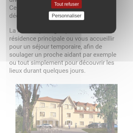
Tout refuser
Certains de ces services sont
déductibles des impôts.
Personnaliser
La Maison partagée peut devenir votre
résidence principale ou vous accueillir
pour un séjour temporaire, afin de
soulager un proche aidant par exemple
ou tout simplement pour découvrir les
lieux durant quelques jours.