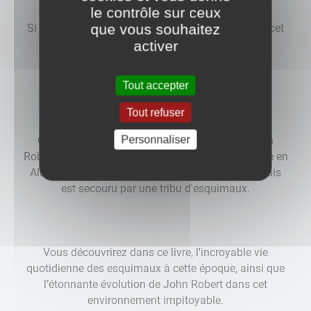
le contrôle sur ceux
que vous souhaitez
Si vous chercher un bon livre à lire au coin du feu cet
activer
hiver, je vous invite à lire
« L'enfer blanc » de Julie Harris.
Tout accepter
Tout refuser
Personnaliser
C'est un roman inspiré de l'histoire vraie de John
Robert Shaw, un jeune pilote américain qui s’écrase en
Alaska en 1926. Il est alors grièvement blessé, mais
est secouru par une tribu d'esquimaux.
Vous découvrirez dans ce livre, l'incroyable vie
quotidienne des esquimaux à cette époque, ainsi que
l’étonnante évolution de John Robert dans cet
environnement impitoyable.