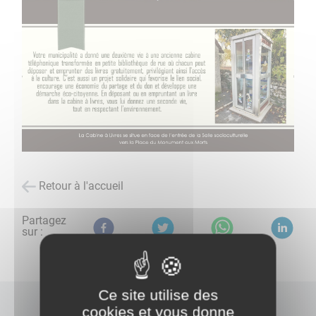
Retour à l'accueil
Partagez
sur :
Ce site utilise des
cookies et vous donne
Édito de la cabine téléphone