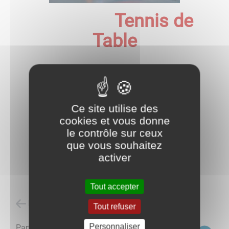
Tennis de
Table
Le lundi à 20 heures à la salle
socioculturelle
Ce site utilise des
cookies et vous donne
le contrôle sur ceux
que vous souhaitez
Si vous êtes intéressés, merci de joindre
activer
Raphaël MATHON 0607097659 ou Christine
MACCHIONI 0678573192
Tout accepter
Retour à l'accueil
Tout refuser
Personnaliser
Partagez